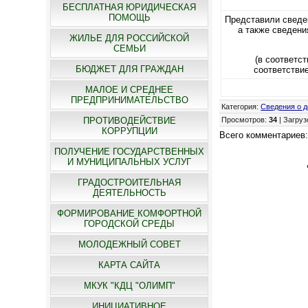
БЕСПЛАТНАЯ ЮРИДИЧЕСКАЯ
ПОМОЩЬ
Представили сведен
а также сведени
ЖИЛЬЕ ДЛЯ РОССИЙСКОЙ
СЕМЬИ
(в соответс
БЮДЖЕТ ДЛЯ ГРАЖДАН
соответстви
МАЛОЕ И СРЕДНЕЕ
ПРЕДПРИНИМАТЕЛЬСТВО
Категория
:
Сведения о д
ПРОТИВОДЕЙСТВИЕ
Просмотров
:
34
|
Загруз
КОРРУПЦИИ
Всего комментариев
ПОЛУЧЕНИЕ ГОСУДАРСТВЕННЫХ
И МУНИЦИПАЛЬНЫХ УСЛУГ
ГРАДОСТРОИТЕЛЬНАЯ
ДЕЯТЕЛЬНОСТЬ
ФОРМИРОВАНИЕ КОМФОРТНОЙ
ГОРОДСКОЙ СРЕДЫ
МОЛОДЕЖНЫЙ СОВЕТ
КАРТА САЙТА
МКУК "КДЦ "ОЛИМП"
ИНИЦИАТИВНОЕ