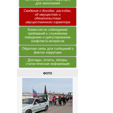
для заполнения
Сведения о доходах, расходах,
об имуществе и
обязательствах
имущественного характера
Комиссия по соблюдению
требований к служебному
поведению и урегулированию
конфликта интересов
Обратная связь для сообщений о
фактах коррупции
Доклады, отчеты, обзоры,
статистическая информация
ФОТО