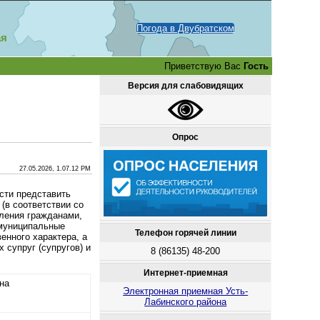
Погода в Двубратском
ая
Приветствую Вас
Гость
Версия для слабовидящих
Опрос
27.05.2026, 1.07.12 PM
сти представить
(в соответствии со
вления гражданами,
муниципальные
Телефон горячей линии
енного характера, а
 супруг (супругов) и
8 (86135) 48-200
Интернет-приемная
на
Электронная приемная Усть-
Лабинского района