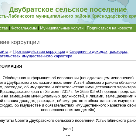
Двубратское сельское поселение
сть-Лабинского муниципального района Краснодарского кр
став
|
Фотоальбомы
|
Муниципальные услуги
|
Подписаться на новости
вие коррупции
айта
»
Противодействие коррупции
»
Сведения о доходах, расходах,
зательствах имущественного характера
ФОРМАЦИЯ
Обобщенная информация об исполнении (ненадлежащем исполнении)
ета Двубратского сельского поселения Усть-Лабинского района обязанно
х, расходах, об имуществе и обязательствах имущественного характера 
 Краснодарского края от 25 июля 2017 г. № 3655-КЗ «О порядке предста
и на замещение муниципальных должностей, и лицами, замещающими 
й о своих доходах, расходах, об имуществе и обязательствах имуществ
сходах, об имуществе и обязательствах имущественного характера своих
несовершеннолетних детей»)
епутаты Совета Двубратского сельского поселения Усть-Лабинского райо
(чел.)