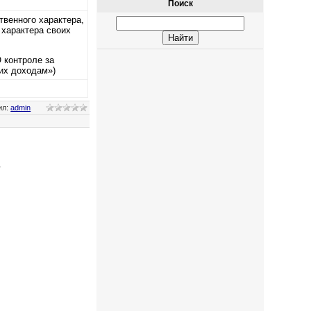
Поиск
твенного характера,
 характера своих
 контроле за
их доходам»)
ил
:
admin
.