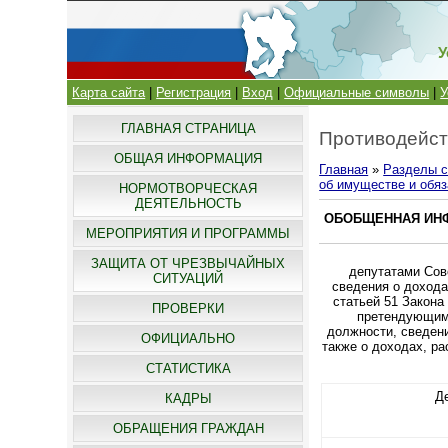
У
Карта сайта
|
Регистрация
|
Вход
|
Официальные символы
|
У
ГЛАВНАЯ СТРАНИЦА
Противодейст
ОБЩАЯ ИНФОРМАЦИЯ
Главная
»
Разделы с
об имуществе и обя
НОРМОТВОРЧЕСКАЯ
ДЕЯТЕЛЬНОСТЬ
ОБОБЩЕННАЯ ИН
МЕРОПРИЯТИЯ И ПРОГРАММЫ
ЗАЩИТА ОТ ЧРЕЗВЫЧАЙНЫХ
депутатами Сов
СИТУАЦИЙ
сведения о дохода
статьей 51 Закона
ПРОВЕРКИ
претендующим
должности, сведени
ОФИЦИАЛЬНО
также о доходах, ра
СТАТИСТИКА
Д
КАДРЫ
ОБРАЩЕНИЯ ГРАЖДАН