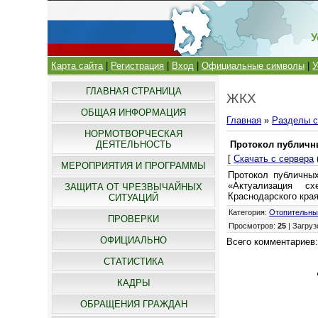
У
Карта сайта
|
Регистрация
|
Вход
|
Официальные символы
|
У
ГЛАВНАЯ СТРАНИЦА
ЖКХ
ОБЩАЯ ИНФОРМАЦИЯ
Главная
»
Разделы с
НОРМОТВОРЧЕСКАЯ
ДЕЯТЕЛЬНОСТЬ
Протокол публичн
[
Скачать с сервера
МЕРОПРИЯТИЯ И ПРОГРАММЫ
Протокол публичных
«Актуализация сх
ЗАЩИТА ОТ ЧРЕЗВЫЧАЙНЫХ
Краснодарского края
СИТУАЦИЙ
Категория
:
Отопительны
ПРОВЕРКИ
Просмотров
:
25
|
Загруз
ОФИЦИАЛЬНО
Всего комментариев
СТАТИСТИКА
КАДРЫ
ОБРАЩЕНИЯ ГРАЖДАН