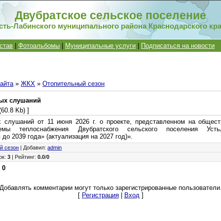
Двубратское сельское поселение
сть-Лабинского муниципального района Краснодарского кр
став
|
Фотоальбомы
|
Муниципальные услуги
|
Подписаться на новости
айта
»
ЖКХ
»
Отопительный сезон
ых слушаний
(60.8 Kb) ]
 слушаний от 11 июня 2026 г. о проекте, представленном на общес
емы теплоснабжения Двубратского сельского поселения Усть
 до 2039 года» (актуализация на 2027 год)».
й сезон
|
Добавил
:
admin
ок
:
3
|
Рейтинг
:
0.0
/
0
:
0
Добавлять комментарии могут только зарегистрированные пользователи
[
Регистрация
|
Вход
]