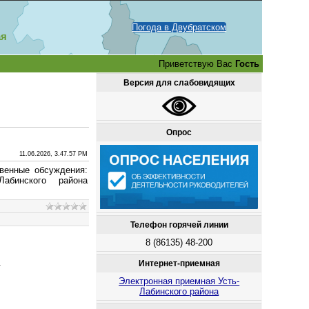
Погода в Двубратском
ая
Приветствую Вас
Гость
Версия для слабовидящих
Опрос
11.06.2026, 3.47.57 PM
твенные обсуждения:
Лабинского района
Телефон горячей линии
8 (86135) 48-200
.
Интернет-приемная
Электронная приемная Усть-
Лабинского района