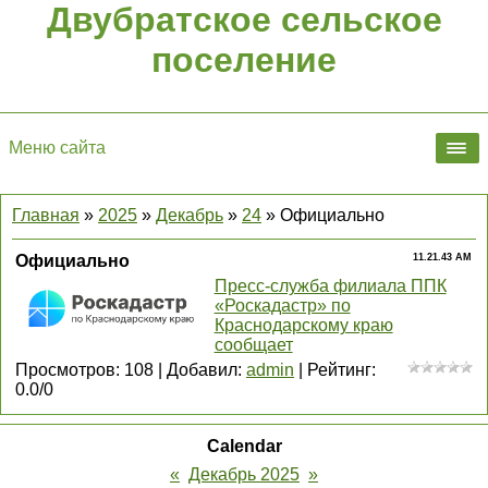
Двубратское сельское
поселение
Меню сайта
Главная
»
2025
»
Декабрь
»
24
» Официально
Официально
11.21.43 AM
Пресс-служба филиала ППК
«Роскадастр» по
Краснодарскому краю
сообщает
Просмотров
:
108
|
Добавил
:
admin
|
Рейтинг
:
0.0
/
0
Calendar
«
Декабрь 2025
»