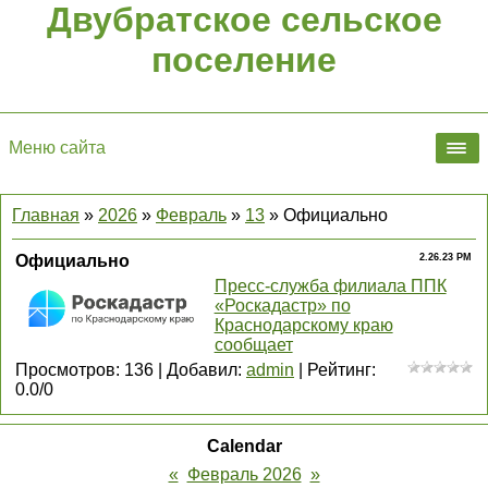
Двубратское сельское
поселение
Меню сайта
Главная
»
2026
»
Февраль
»
13
» Официально
Официально
2.26.23 PM
Пресс-служба филиала ППК
«Роскадастр» по
Краснодарскому краю
сообщает
Просмотров
:
136
|
Добавил
:
admin
|
Рейтинг
:
0.0
/
0
Calendar
«
Февраль 2026
»