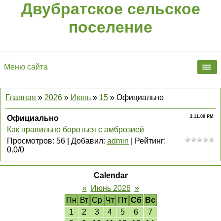
Двубратское сельское
поселение
Меню сайта
Главная
»
2026
»
Июнь
»
15
» Официально
Официально
3.11.00 PM
Как правильно бороться с амброзией
Просмотров
:
56
|
Добавил
:
admin
|
Рейтинг
:
0.0
/
0
Calendar
«
Июнь 2026
»
Пн
Вт
Ср
Чт
Пт
Сб
Вс
1
2
3
4
5
6
7